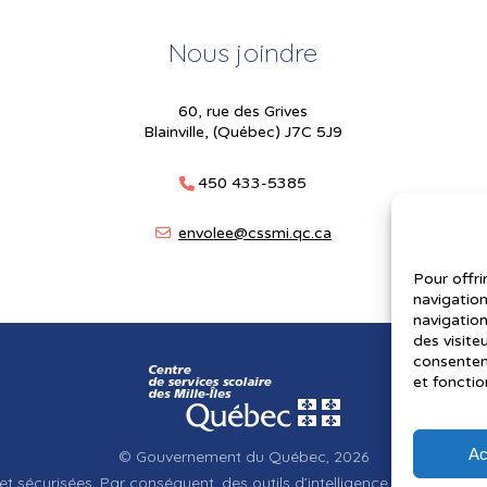
Nous joindre
60, rue des Grives
Blainville, (Québec) J7C 5J9
450 433-5385
envolee@cssmi.qc.ca
Pour offri
navigation
navigation
des visite
consenteme
et fonctio
Ac
© Gouvernement du Québec, 2026
et sécurisées. Par conséquent, des outils d’intelligence artificielle a