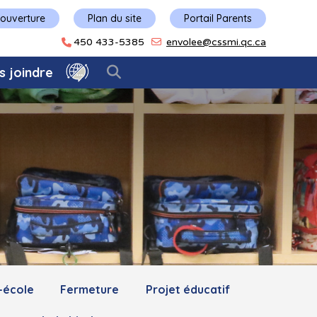
'ouverture
Plan du site
Portail Parents
450 433-5385
envolee@cssmi.qc.ca
s joindre
-école
Fermeture
Projet éducatif