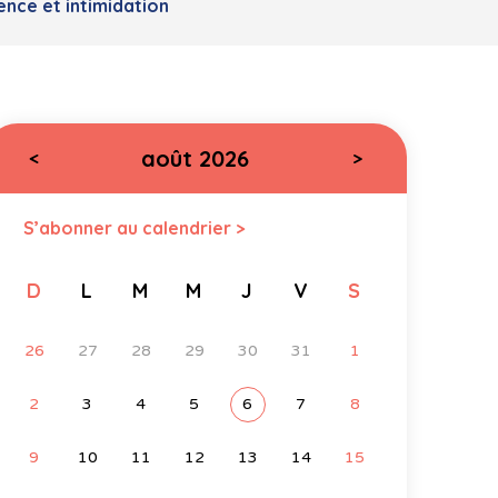
ence et intimidation
août 2026
<
>
S’abonner au calendrier >
D
L
M
M
J
V
S
26
27
28
29
30
31
1
2
3
4
5
6
7
8
9
10
11
12
13
14
15