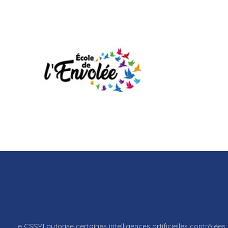
Le CSSMI autorise certaines intelligences artificielles contrôlées 