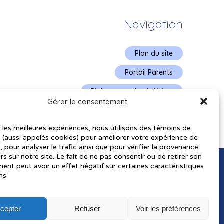
Navigation
Plan du site
Portail Parents
Plainte – service à l’élève
Gérer le consentement
Politique de confidentialité
r les meilleures expériences, nous utilisons des témoins de
 (aussi appelés cookies) pour améliorer votre expérience de
, pour analyser le trafic ainsi que pour vérifier la provenance
urs sur notre site. Le fait de ne pas consentir ou de retirer son
nt peut avoir un effet négatif sur certaines caractéristiques
ns.
cepter
Refuser
Voir les préférences
utorisés pourraient avoir été utilisés pour soutenir la rédaction de