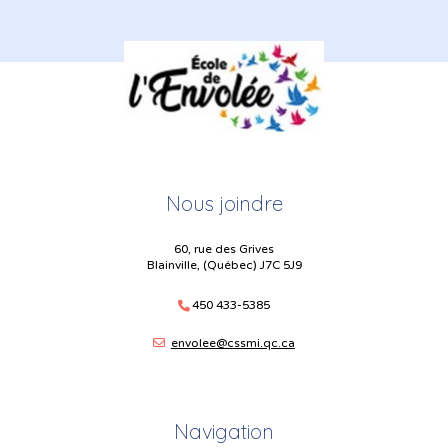
Nous joindre
60, rue des Grives
Blainville, (Québec) J7C 5J9
450 433-5385
envolee@cssmi.qc.ca
Navigation