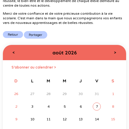
réussite, le bien-être et le développement de chaque élève demeure au
centre de toutes nos actions.
Merci de votre confiance et de votre précieuse contribution à la vie
scolaire. C’est main dans la main que nous accompagnerons vos enfants
vers de nouveaux apprentissages et de belles réussites.
Retour
Partager
août 2026
<
>
S’abonner au calendrier >
D
L
M
M
J
V
S
26
27
28
29
30
31
1
2
3
4
5
6
7
8
9
10
11
12
13
14
15