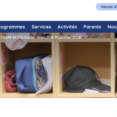
Heures d
rogrammes
Services
Activités
Parents
Nou
CSSMI et l’Armada : match le 11 janvier 2026