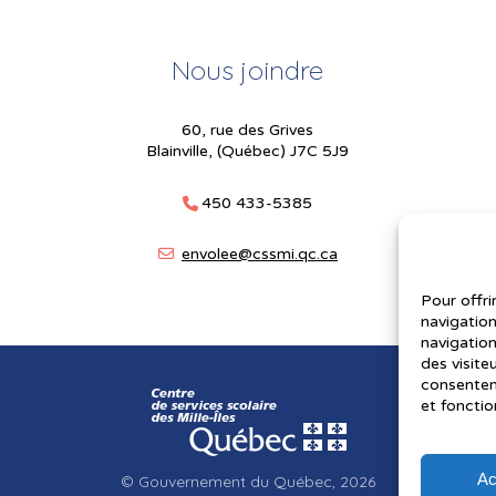
Nous joindre
60, rue des Grives
Blainville, (Québec) J7C 5J9
450 433-5385
envolee@cssmi.qc.ca
Pour offri
navigation
navigation
des visite
consenteme
et fonctio
Ac
© Gouvernement du Québec, 2026