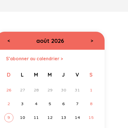
août 2026
<
>
S’abonner au calendrier >
D
L
M
M
J
V
S
26
27
28
29
30
31
1
2
3
4
5
6
7
8
9
10
11
12
13
14
15